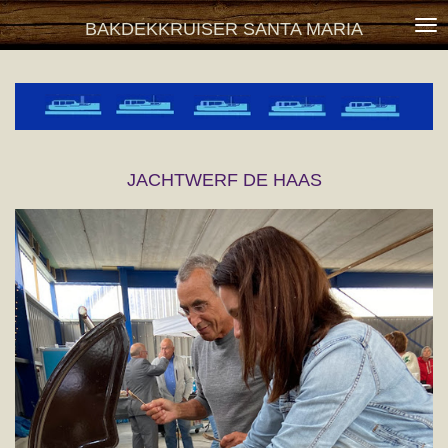
Ga
BAKDEKKRUISER SANTA MARIA
direct
naar
de
hoofdinhoud
JACHTWERF DE HAAS