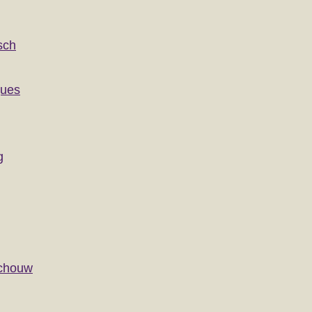
sch
ques
g
schouw