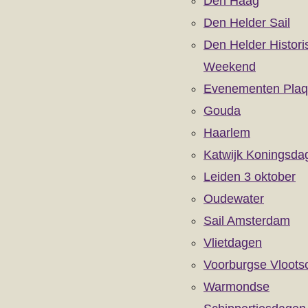
Den Haag
Den Helder Sail
Den Helder Histori
Weekend
Evenementen Pla
Gouda
Haarlem
Katwijk Koningsda
Leiden 3 oktober
Oudewater
Sail Amsterdam
Vlietdagen
Voorburgse Vloot
Warmondse