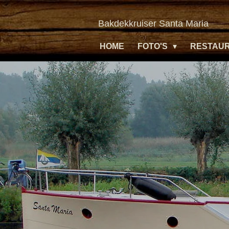
Ga
Bakdekkruiser Santa Maria
direct
naar
HOME
FOTO'S
RESTAU
de
hoofdinhoud